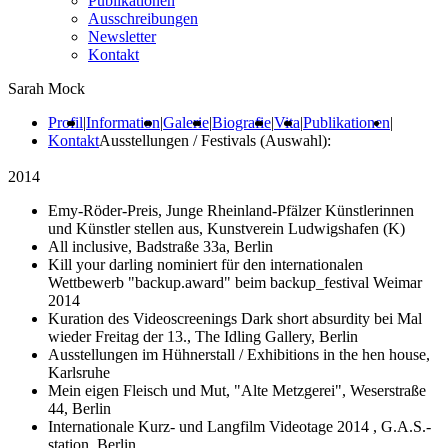
Publikationen
Ausschreibungen
Newsletter
Kontakt
Sarah Mock
Profil
|
Information
|
Galerie
|
Biografie
|
Vita
|
Publikationen
|
Kontakt
Ausstellungen / Festivals (Auswahl):
2014
Emy-Röder-Preis, Junge Rheinland-Pfälzer Künstlerinnen
und Künstler stellen aus, Kunstverein Ludwigshafen (K)
All inclusive, Badstraße 33a, Berlin
Kill your darling nominiert für den internationalen
Wettbewerb "backup.award" beim backup_festival Weimar
2014
Kuration des Videoscreenings Dark short absurdity bei Mal
wieder Freitag der 13., The Idling Gallery, Berlin
Ausstellungen im Hühnerstall / Exhibitions in the hen house,
Karlsruhe
Mein eigen Fleisch und Mut, "Alte Metzgerei", Weserstraße
44, Berlin
Internationale Kurz- und Langfilm Videotage 2014 , G.A.S.-
station, Berlin