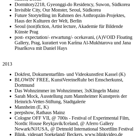
Dormitory2218, Gyeonggi-do Residency, Suwon, Südkorea
Invisible City, Our Monster, Seoul, Südkorea
Future Storytelling im Rahmen des Anthropzän-Projektes,
Haus der Kulturen der Welt, Berlin
Seoul (non)fiction, Artist lecture, Akademie für Bildende
Künste Prag
post- expectation/- erwartung/- ocekavani, (A)VOID Floating
Gallery, Prag, kuratiert von Karíma Al-Mukhtarova und Jana
Pisaríkova mit Daniel Hays
2013
Dokfest, Dokumentarfilm- und Videokunstfest Kassel (K)
BLOWIN' FREE, KunstVereineRuhr bei Emscherkunst,
Dortmund
Das Wohnzimmer im Wohnzimmer, 3xKlingeln Mainz
Sarah Mock, Ausstellung zum Mannheimer Kunstpreis der
Heinrich-Vetter-Stiftung, Stadtgalerie
Mannheim (E, K)
peepshow, Rathaus Mainz
Cologne OFF VII, @ 700is - Festival of Experimental Film,
Nordic House Reykjavik/Iceland, @ Aferro Gallery
Newark/NJ/USA, @ Detmold International Shortfilm Festival
Blink, videoart Soekeland/ Beckers, www.blinkvideo.de