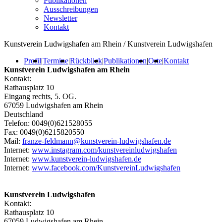
Publikationen
Ausschreibungen
Newsletter
Kontakt
Kunstverein Ludwigshafen am Rhein / Kunstverein Ludwigshafen
Profil
|
Termine
|
Rückblick
|
Publikationen
|
Orte
|
Kontakt
Kunstverein Ludwigshafen am Rhein
Kontakt:
Rathausplatz 10
Eingang rechts, 5. OG.
67059 Ludwigshafen am Rhein
Deutschland
Telefon: 0049(0)621528055
Fax: 0049(0)6215820550
Mail:
franze-feldmann@kunstverein-ludwigshafen.de
Internet:
www.instagram.com/kunstvereinludwigshafen
Internet:
www.kunstverein-ludwigshafen.de
Internet:
www.facebook.com/KunstvereinLudwigshafen
Kunstverein Ludwigshafen
Kontakt:
Rathausplatz 10
67059 Ludwigshafen am Rhein