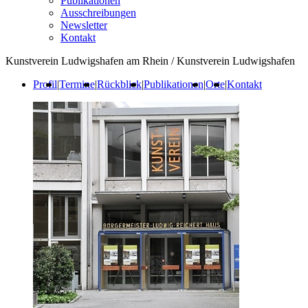
Publikationen
Ausschreibungen
Newsletter
Kontakt
Kunstverein Ludwigshafen am Rhein / Kunstverein Ludwigshafen
Profil
|
Termine
|
Rückblick
|
Publikationen
|
Orte
|
Kontakt