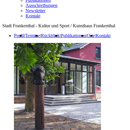
Publikationen
Ausschreibungen
Newsletter
Kontakt
Stadt Frankenthal - Kultur und Sport / Kunsthaus Frankenthal
Profil
|
Termine
|
Rückblick
|
Publikationen
|
Orte
|
Kontakt