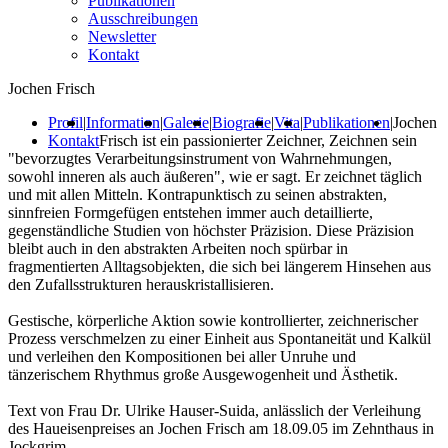
Publikationen
Ausschreibungen
Newsletter
Kontakt
Jochen Frisch
Profil
|
Information
|
Galerie
|
Biografie
|
Vita
|
Publikationen
|
Jochen
Kontakt
Frisch ist ein passionierter Zeichner, Zeichnen sein
"bevorzugtes Verarbeitungsinstrument von Wahrnehmungen,
sowohl inneren als auch äußeren", wie er sagt. Er zeichnet täglich
und mit allen Mitteln. Kontrapunktisch zu seinen abstrakten,
sinnfreien Formgefügen entstehen immer auch detaillierte,
gegenständliche Studien von höchster Präzision. Diese Präzision
bleibt auch in den abstrakten Arbeiten noch spürbar in
fragmentierten Alltagsobjekten, die sich bei längerem Hinsehen aus
den Zufallsstrukturen herauskristallisieren.
Gestische, körperliche Aktion sowie kontrollierter, zeichnerischer
Prozess verschmelzen zu einer Einheit aus Spontaneität und Kalkül
und verleihen den Kompositionen bei aller Unruhe und
tänzerischem Rhythmus große Ausgewogenheit und Ästhetik.
Text von Frau Dr. Ulrike Hauser-Suida, anlässlich der Verleihung
des Haueisenpreises an Jochen Frisch am 18.09.05 im Zehnthaus in
Jockgrim.