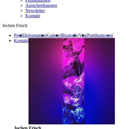
Publikationen
Ausschreibungen
Newsletter
Kontakt
Jochen Frisch
Profil
|
Information
|
Galerie
|
Biografie
|
Vita
|
Publikationen
|
Kontakt
Jochen Frisch