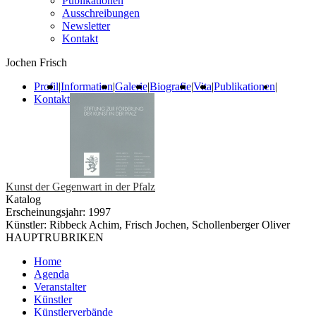
Publikationen
Ausschreibungen
Newsletter
Kontakt
Jochen Frisch
Profil
|
Information
|
Galerie
|
Biografie
|
Vita
|
Publikationen
|
Kontakt
Kunst der Gegenwart in der Pfalz
Katalog
Erscheinungsjahr: 1997
Künstler: Ribbeck Achim, Frisch Jochen, Schollenberger Oliver
HAUPTRUBRIKEN
Home
Agenda
Veranstalter
Künstler
Künstlerverbände