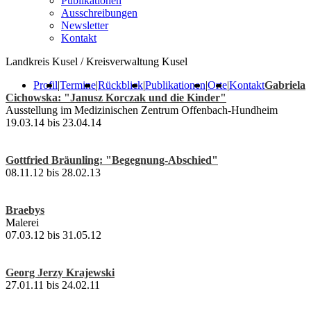
Publikationen
Ausschreibungen
Newsletter
Kontakt
Landkreis Kusel / Kreisverwaltung Kusel
Profil
|
Termine
|
Rückblick
|
Publikationen
|
Orte
|
Kontakt
Gabriela
Cichowska: "Janusz Korczak und die Kinder"
Ausstellung im Medizinischen Zentrum Offenbach-Hundheim
19.03.14 bis 23.04.14
Gottfried Bräunling: "Begegnung-Abschied"
08.11.12 bis 28.02.13
Braebys
Malerei
07.03.12 bis 31.05.12
Georg Jerzy Krajewski
27.01.11 bis 24.02.11